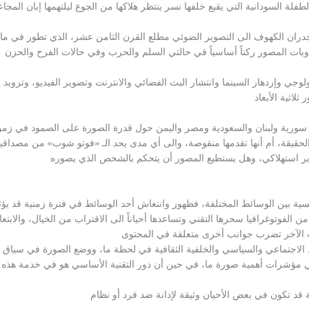
فلة السودانية التي يقبع خلفها نسر ينتظر هلاكها من الجوع ليلتهمها إبان المجاع
دران الكهوف الى التصوير الضوئي مطلع القرن الثامن عشر، الذي تطور في ما 
وبات المصور ركناً أساسياً في حالتي السلم والحرب وفي حالات الفرح والحزن
وجي وإزدهار السينما وانتشار البث الفضائي والانترنت وتصوير الفيديو، وتزويد
لاثية الأبعاد
سورية ولبنان والسعودية ومصر واليمن حول قدرة الصورة على الصمود في زم
حقيقة، أم أنها تقدمها منقوصة، والى أي مدى يحد الـ
«
فوتو شوب
»
من مصداقيته
صوير استهلاكي، وهل يستطيع المصور أن يتحكم بالشخص الذي يصوره
ة بين الوسائط المختلفة، فظهور وانتعاش أحد الوسائط في فترة زمنية قد يؤث
من الفوتوغرافيا سحرها التقني وتساعدها أحياناً الى الاقتراب من الخيال، والابتعا
ب الآخر تضرب جوانب أخرى متعلقة في المحتوى
د الاجتماعي والسياسي والخلفية الثقافية في لحظة ما، ووضع الصورة في سياق
هي مؤشرات أهمية صورة ما، في حين أن دور التقنية الأساسي هو في خدمة هذه
 قد تكون في بعض الأحيان وثيقة لإدانة ضد فرد أو نظام