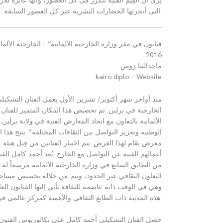
.
التى أنجزتها الحضارات البشرية عبر كل العصور السابقة
فنانون في مقر وزارة الخارجية الألمانية
” –
الخارجية الألم
2016
ماجدالينا زوس
kairo.diplo – Website
منذ أواخر شهر أكتوبر
/
تشرين الأول يعمل الفنان التشكي
الخارجية في برلين
.
تم تخصيص هذا المكان المتميز للفنان 
الألمانية بالتعاون مع اتحاد المعارض الفنية في ولاية برلين
.
الوطنية وتعزيز التواصل بين الثقافات المختلفة
”.
يتيح هذا 
معرض يقام لهذا الغرض
.
يتم اختيار الفنانين من قِبل هيئ
أعمالهم الفنية عن التواصل مع الخارج
.
يُعد أحمد كامل الفن
من الطابق السابع في وزارة الخارجية الألمانية مرسماً له
.
التعاون الثقافي عبر الحدود، ويتم من خلاله تخصيص مساحة م
وهي في الوقت ذاته عاصمة للثقافة يأتي إليها الفنانون الع
.
هذه المدينة ذات الطابع الثقافي والأهمية كمركز عالمي ف
حصل الفنان التشكيلي أحمد كامل على بكالوريوس الفنو