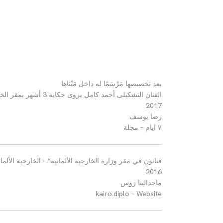
بعد تخصيصها مَرْسَمًا له داخل مَبْنَاها
الفنان التشكيلى أحمد كامل يروى حكاية
3
أشهر بمقر الخار
2017
رضا يوسف
٧ ايام
–
مجلة
فنانون في مقر وزارة الخارجية الألمانية
” –
الخارجية الألم
2016
ماجدالينا زوس
kairo.diplo – Website