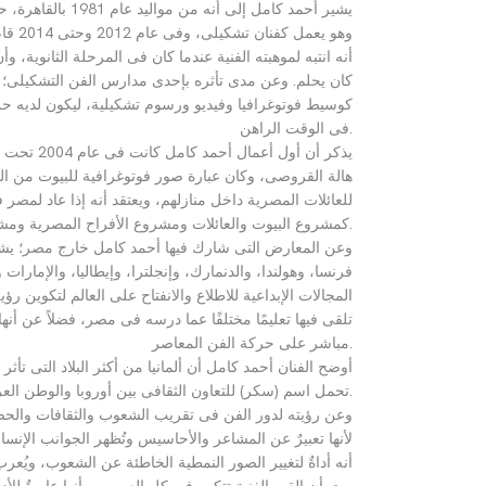
يشير أحمد كامل إلى أنه من مواليد عام
1981
بالقاهرة، 
وهو يعمل كفنان تشكيلى، وفى عام
2012
وحتى
2014
قام
أنه انتبه لموهبته الفنية عندما كان فى المرحلة الثانوية، وأ
كان يحلم
.
وعن مدى تأثره بإحدى مدارس الفن التشكيلى؛ يَر
كوسيط فوتوغرافيا وفيديو ورسوم تشكيلية، ليكون لديه حرية ا
.
فى الوقت الراهن
يذكر أن أول أعمال أحمد كامل كانت فى عام
2004
تحت 
هالة القروصى، وكان عبارة صور فوتوغرافية للبيوت من ال
للعائلات المصرية داخل منازلهم، ويعتقد أنه إذا عاد لمصر
.
كمشروع البيوت والعائلات ومشروع الأفراح المصرية ومشر
وعن المعارض التى شارك فيها أحمد كامل خارج مصر؛ يش
فرنسا، وهولندا، والدنمارك، وإنجلترا، وإيطاليا، والإمارات 
المجالات الإبداعية للاطلاع والانفتاح على العالم لتكوين 
تلقى فيها تعليمًا مختلفًا عما درسه فى مصر، فضلاً عن أن
.
مباشر على حركة الفن المعاصر
أوضح الفنان أحمد كامل أن ألمانيا من أكثر البلاد التى تأثر ب
.
تحمل اسم
(
سكر
)
للتعاون الثقافى بين أوروبا والوطن الع
وعن رؤيته لدور الفن فى تقريب الشعوب والثقافات والحض
لأنها تعبيرٌ عن المشاعر والأحاسيس وتُظهر الجوانب الإن
أنه أداةٌ لتغيير الصور النمطية الخاطئة عن الشعوب، ويُ
يرى أن القِيم الفنية تتكرر فى كل العصور، وأنها عابرةٌ لل