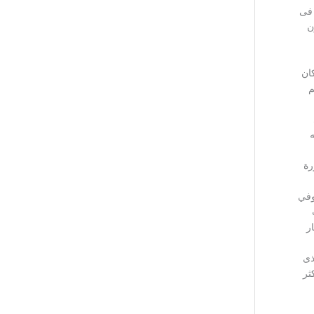
فى
ن
كان
م
رة
وفي
ر
ذى
ثر