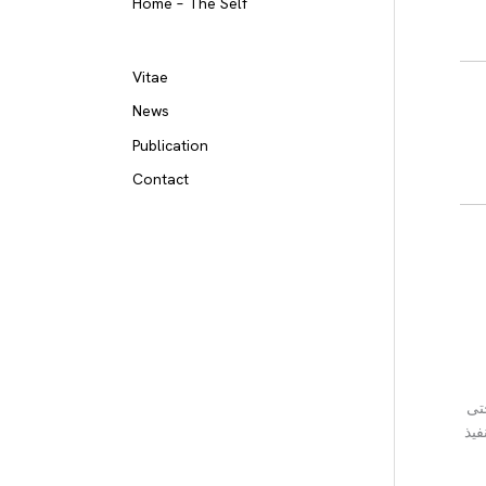
Home – The Self
Vitae
News
Publication
Contact
تى
فيذ