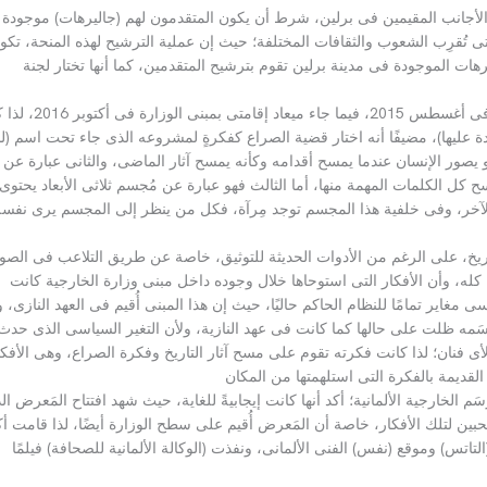
ان والأجانب المقيمين فى برلين، شرط أن يكون المتقدمون لهم
(
جاليرهات
)
موجودة 
لتى تُقرِب الشعوب والثقافات المختلفة؛ حيث إن عملية الترشيح لهذه المنحة، تكو
رهات الموجودة فى مدينة برلين تقوم بترشيح المتقدمين، كما أنها تختار لجنة
 فى أغسطس
2015
، فيما جاء ميعاد إقامتى بمبنى الوزارة فى أكتوبر
2016
، لذا 
 عليها
)
، مضيفًا أنه اختار قضية الصراع كفكرةٍ لمشروعه الذى جاء تحت اسم
(
ل
يو يصور الإنسان عندما يمسح أقدامه وكأنه يمسح آثار الماضى، والثانى عبارة عن
ل الكلمات المهمة منها، أما الثالث فهو عبارة عن مُجسم ثلاثى الأبعاد يحتوى
الآخر، وفى خلفية هذا المجسم توجد مِرآة، فكل من ينظر إلى المجسم يرى نفسه
اريخ، على الرغم من الأدوات الحديثة للتوثيق، خاصة عن طريق التلاعب فى الصو
ريخ كله، وأن الأفكار التى استوحاها خلال وجوده داخل مبنى وزارة الخارجية كانت
ى مغاير تمامًا للنظام الحاكم حاليًا، حيث إن هذا المبنى أُقيم فى العهد النازى، 
ْسَمه ظلت على حالها كما كانت فى عهد النازية، ولأن التغير السياسى الذى حدث
 لأى فنان؛ لذا كانت فكرته تقوم على مسح آثار التاريخ وفكرة الصراع، وهى الأفكا
القديمة بالفكرة التى استلهمتها من المكان
 الخارجية الألمانية؛ أكد أنها كانت إيجابيةً للغاية، حيث شهد افتتاح المَعرض ال
حبين لتلك الأفكار، خاصة أن المَعرض أُقيم على سطح الوزارة أيضًا، لذا قامت أك
التاتس
)
وموقع
(
نفس
)
الفنى الألمانى، ونفذت
(
الوكالة الألمانية للصحافة
)
فيلمًا