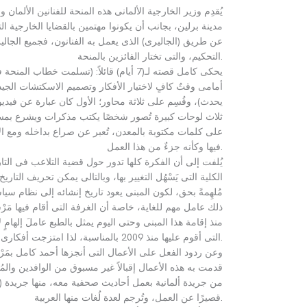
يُقدِم وزير الخارجية الألمانى هذه المنحة للفنانين الألم
مدينة برلين، بجانب أن يكونوا مهتمين بالقضايا الخارجية ا
عن طريق
(
الجاليرى
)
الذى يعمل به الفنانون، فجميع الجالي
.
التحكيم، والتى تختار الفائزين بالمنحة
يحكى كامل قصته لـ
(7
أيام
)
قائلاً
: (
تسلمت خطاب المنحة
أمامى وقتٌ كافٍ لاختيار الأفكار وتصميم الاسكتشات الجيدة
يحدث
)
، وقُسِم على ثلاثة محاور؛ الأول كان عبارة عن فيد
ثلاث لوحات كبيرة تُصور شخصًا يكتب مذكرات ويشرع بمسح ك
على كلمات مكتوبة بالمعدن، تُعبر عن صراع بداخله ومع 
.
فيها وكأنه جزءٌ من هذا العمل
يُلفت إلى أن الفكرة كلها تدور حول قضية التلاعب فى الت
الكلية التى يَسْهُل التغيير بها، وبالتالى يمكن تحريف التا
مُلهِمةً بحق، لكون المبنى يعود تاريخ إنشائه إلى نظام سياس
ذلك عامل مهم للغاية، خاصة أن الغرفة التى أقام فيها مَر
منذ إقامة هذا المبنى وحتى اليوم يمثل بالطبع عاملَ إلهامٍ
.
التى أقوم عليها منذ
2009
بالمناسبة، لذا امتزجت أفكارى 
وعن ردود الفعل على الأعمال التى أنجزها أحمد كامل بمَرْسَم
قدمت به هذه الأعمال إقبالاً غير مسبوق من الوافدين والمُ
من جريدة ألمانية بعمل أحاديث صحفية معه، منها جريدة
(
.
قصيرًا عن العمل، وتُرجم لعدة لُغات منها العربية