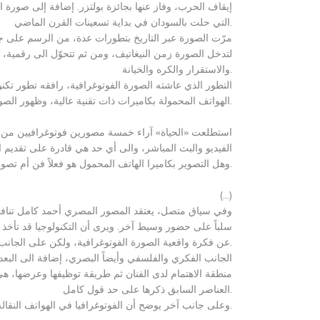
إيقاف الحرب، وفاز عنها بجائزة بولتزر
.
إضافة إلى صورة الط
.
التي حلت بالسودان في بداية تسعينات القرن الماضي
مرّت الصورة عبر التاريخ بتطورات عدة، من الرسم على ج
لتدخل الصورة زمن النيغاتيف، ومن ثم تتحوّل الى رقمية، 
.
والاستقرار والكره والخيانة
التطور الذي عاشته الصورة الفوتوغرافية، رافقه تطور تكنول
.
الهواتف المحمولة بكاميرات ذات تقنية عالية، وظهور الصور ث
استطلعت
«
الحياة
»
آراء خمسة مصورين فوتوغرافيين من 
الفيديو والبث المباشر، والى أي حد هي قادرة على تقديم ال
.
وهل التصوير بكاميرا الهاتف المحمول هو فعلاً فن أم ت
(…)
وفي سياق متصل، يعتقد المصور المصري أحمد كامل تنافسي
سلباً على حضور وسيط آخر
.
ويرى أن التكنولوجيا قد تأخذ 
.
عن فكرة واقعية الصورة الفوتوغرافية، ولكن على الجان
الجانب الفكري والفلسفي وأيضاً البصري، إضافة الى البع
منطقة الاهتمام لدى الفنان ثم طريقة توظيفها وعرضها، 
.
العناصر السابق ذكرها على حد قول كامل
.
وعلى جانب آخر يوضح أن الفوتوغرافيا في الهواتف النقالة