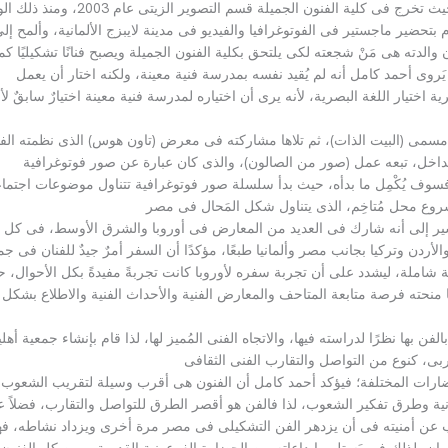
حيث تخرج فى كلية الفنون الجميلة قسم التصوير الزيتى عام
2003
، ومنذ ذلك ال
 بتحضير ماجستير فى الفوتوغرافيا والفيديو فى مدينة لايبزج الألمانية، وألمح إل
ن والدته هى مَنْ شجعته لكى يلتحق بكلية الفنون الجميلة ويصبح فنانًا تشكيليًا كم
وى أحمد كامل أنه لم يُقيد نفسه بمدرسة فنية معينة، ولكنه اختار أن يعمل
ختيار اللغة البصرية، لأنه يرى أن اختياره لمدرسة فنية معينة اختيارٌ سابقٌ لأو
مسمى
(
البيت الذات
)
، ثم تلاها مشاركته فى معرض
(
تاون هوس
)
الذى نظمته الفن
داخل، تبعه عمل
(
صور من الصالون
)
، والذى كان عبارة عن صور فوتوغرافية
 فسوف يُكْمِل ما بدأه، حيث بدأ سلسلة صور فوتوغرافية تتناول موضوعات اجتماع
وع محل مُتاخِم، الذى يتناول شكل المَحال فى مصر
ير إلى أنه شارك فى العديد من المعارض فى أوروبا والشرق الأوسط، فى كل 
والأردن وتركيا بجانب مصر وألمانيا طبعًا، مؤكدًا أن السفر أمرٌ جيدٌ للفنان فى جم
رؤية شاملة، ليشدد على أن تجربة سفره لأوروبا كانت تجربةً مفيدةً بكل الأحوال، 
ها منحته فرصة متابعة المتاحف والمعارض الفنية والأحداث الفنية والاطلاع بشكل
الفن بها نظرًا لدراسته فيها، والاتجاه الفنى المُميز لها، لذا قام بإنشاء جمعية أهلي
ربى، كنوع من التواصل والتقارب الفنى الثقافى
ارات المختلفة؛ فيؤكد أحمد كامل أن الفنون هى أقرب وسيلة لتقريب الشعوب
سانية وطرق تفكير الشعوب، لذا فالفن هو أقصر الطرق للتواصل والتقارب، فضلاً 
عرب عن أمنيته فى أن يزدهر الفن التشكيلى فى مصر مرة أخرى ويزداد نشاطه، فه
أزمان، لذلك فهو يَستلهم إبداعاته من الحضارة الفرعونية القديمة، ومن كل الفنون