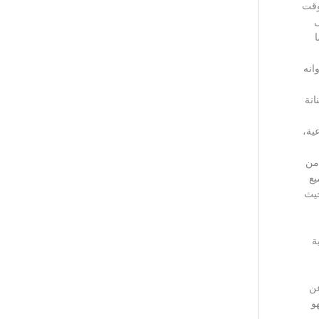
وقت
ى
ا
انه
انة
ية،
من
يع
حيث
ة
عن
و