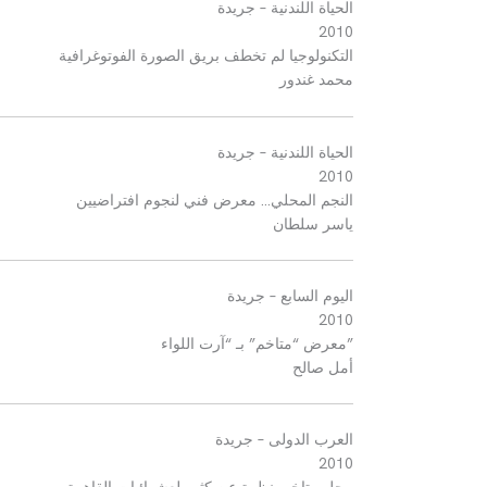
الحياة اللندنية
–
جريدة
2010
التكنولوجيا لم تخطف بريق الصورة الفوتوغرافية
محمد غندور
الحياة اللندنية
–
جريدة
2010
النجم المحلي
…
معرض فني لنجوم افتراضيين
ياسر سلطان
اليوم السابع
–
جريدة
2010
”
معرض
“
متاخم
”
بـ
“
آرت اللواء
أمل صالح
العرب الدولى
–
جريدة
2010