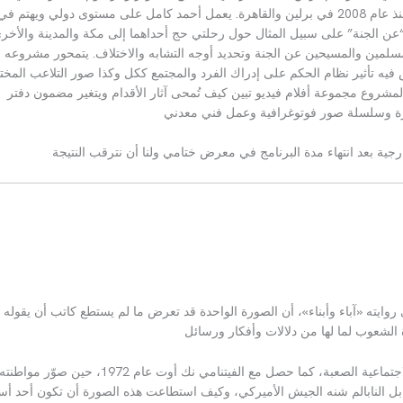
ذ عام
2008
في برلين والقاهرة
.
يعمل أحمد كامل على مستوى دولي ويهتم في
عن الجنة
”
على سبيل المثال حول رحلتي حج أحداهما إلى مكة والمدينة والأخر
سلمين والمسيحين عن الجنة وتحديد أوجه التشابه والاختلاف
.
يتمحور مشروعه
يه تأثير نظام الحكم على إدراك الفرد والمجتمع ككل وكذا صور التلاعب المخت
لمشروع مجموعة أفلام فيديو تبين كيف تُمحى آثار الأقدام ويتغير مضمون دفتر
بيرة وسلسلة صور فوتوغرافية وعمل فني معدني
جية بعد انتهاء مدة البرنامج في معرض ختامي ولنا أن نترقب النتيجة
روايته
«
آباء وأبناء
»
، أن الصورة الواحدة قد تعرض ما لم يستطع كاتب أن يقوله 
اة الشعوب لما لها من دلالات وأفكار ورسائل
اجتماعية الصعبة، كما حصل مع الفيتنامي نك أوت عام
1972
، حين صوّر مواطنته
نابل النابالم شنه الجيش الأميركي، وكيف استطاعت هذه الصورة أن تكون أحد أس