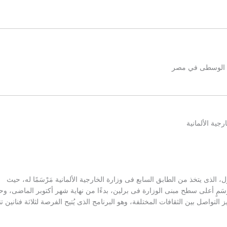
قة الوسطى في مصر
جية الألمانية
الذى يتخذ من الطابق السابع فى وزارة الخارجية الألمانية مَرْسَمًا له، حيث
رْسَمٍ أعلى سطح مبنى الوزارة فى برلين، بدءًا من نهاية شهر أكتوبر الماضى، وح
لتواصل بين الثقافات المختلفة، وهو البرنامج الذى يُتيح الفرصة لثلاثة فنانين تن