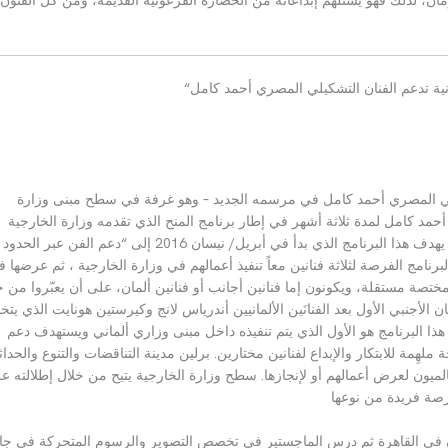
انية تدعم الفنان التشكيلي المصري أحمد كامل
“
لي المصري أحمد كامل في مرسمه الجديد
–
وهو غرفة في سطح مبنى وزارة
أحمد كامل لمدة ثلاثة أشهر في إطار برنامج المنح الذي تقدمه وزارة الخارجية
يهدف هذا البرنامج الذي بدأ في أبريل
/
نيسان
2016
إلى
“
دعم الفن عبر الحدود
البرنامج الفرصة لثلاثة فنانين معاً تنفيذ أعمالهم في وزارة الخارجية ، ثم عرضها 
ة مختصة مستقلة، ويكونون إما فنانين أجانب أو فنانين ألمان، على أن يعبّروا من خ
ان الأجنبي الأول بعد الفنانَين الألمانيين أندرياس لانج وكيرستين هونايت الذي يتخ
هذا البرنامج هو الأول الذي يتم تنفيذه داخل مبنى وزاري ألماني ويستهدف دعم
لهِمة للابتكار والإبداع لفنانين مختارين
.
برلين مدينة التناقضات والتنوع والحداث
الميون لعرض أعمالهم أو لإنجازها
.
سطح وزارة الخارجية يتيح من خلال إطلالته ع
رصة فريدة من نوعها
ن في القاهرة ثم درس الماجستير في تخصص التصوير والرسوم المتحركة في جا