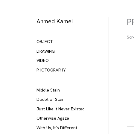
Skip
to
content
P
Ahmed Kamel
Scr
OBJECT
DRAWING
VIDEO
PHOTOGRAPHY
Middle Stain
Doubt of Stain
Just Like It Never Existed
Otherwise Agaze
With Us, It’s Different