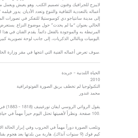
لايبزج للجرافيك وفنون تصميم الكتب
.
وهو يعيش ويعمل من
أعماله بالتعددية الثقافية والتنوع وتعدد الأديان
.
يدور فيلمه
“
إلى مدينة سانتياجو دي كومبوستيلا للتفكر في تصورات الم
الحالي بعنوان
“
ما لم يحدث
”
حول موضوع النزاع
.
يستعرض ف
المرتبطة به والموجودة بالفعل دائماً
.
يقدم الفنان في هذا ا
.
اليوميات وبالتالي الذكريات، إلى جانب لوحة تصويرية ك
.
سوف تعرض أعماله الفنية التي انتجها في مقر وزارة الخار
الحياة اللندنية
–
جريدة
2010
التكنولوجيا لم تخطف بريق الصورة الفوتوغرافية
محمد غندور
يقول الروائي الروسي ايفان تورغينيف
(1818 – 1883)
في 
.
100
صفحة
.
ونظراً لأهميتها تحتل اليوم حيزاً مهماً في حي
وتلعب الصورة دوراً مهماً في الحروب وفي إبراز الحالة ال
كيم فوك
(9
سنوات آنذاك
)
، هاربة من بلدتها بعد هجوم بق