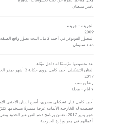
ﻣﺤﻞ ﻣﺘﺎﺧﻢ
,
ﻧﻈﺮة ﻋﻦ ﻛﺜﺐ ﻟﻌﺸﻮاﺋﻴﺎت اﻟﻘﺎﻫﺮة
ﻳﺎسر ﺳﻠﻄﺎﻥ
الجريدة
–
جريدة
2009
المصوِّر الفوتوغرافي أحمد كامل
:
البيت يصوِّر واقع الطب
دعاء سليمان
بعد تخصيصها مَرْسَمًا له داخل مَبْنَاها
الفنان التشكيلى أحمد كامل يروى حكاية
3
أشهر بمقر الخار
2017
رضا يوسف
٧ ايام
–
مجلة
أحمد كامل فنان تشكيلى مصرى، أصبح الفنان الأجنبى الأول، 
خَصصت له الخارجية الألمانية غرفةً متميزةً يستخدمها كمَ
شهر يناير
2017
، ضمن برنامج دعم الفن عبر الحدود وتعزيز ا
.
أعمالهم فى مقر وزارة الخارجية